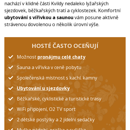
nachází v klidné části Kvildy nedaleko lyžařských
sjezdovek, běžkařských tratí a cyklostezek. Komfortní
ubytování s vířivkou a saunou
vám posune aktivně
strávenou dovolenou o několik úrovní výše.
HOSTÉ ČASTO OCEŇUJÍ
Možnost
pronájmu celé chaty
Sauna a vířivka v ceně pobytu
Společenská místnost s kachl. kamny
Ubytování u sjezdovky
Běžkařské, cyklistické a turistické trasy
WiFi připojení, O2 TV sport
2 dětské postýlky a 2 jídelní sedačky