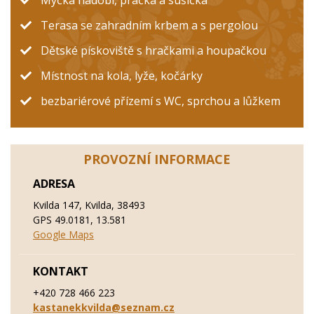
Myčka nádobí, pračka a sušička
Terasa se zahradním krbem a s pergolou
Dětské pískoviště s hračkami a houpačkou
Místnost na kola, lyže, kočárky
bezbariérové přízemí s WC, sprchou a lůžkem
PROVOZNÍ INFORMACE
ADRESA
Kvilda 147, Kvilda, 38493
GPS 49.0181, 13.581
Google Maps
KONTAKT
+420 728 466 223
kastanekkvilda@seznam.cz