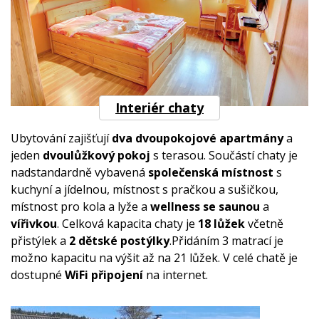
Interiér chaty
Ubytování zajišťují
dva dvoupokojové apartmány
a
jeden
dvoulůžkový pokoj
s terasou. Součástí chaty je
nadstandardně vybavená
společenská místnost
s
kuchyní a jídelnou, místnost s pračkou a sušičkou,
místnost pro kola a lyže a
wellness se saunou
a
vířivkou
. Celková kapacita chaty je
18 lůžek
včetně
přistýlek a
2 dětské postýlky
.Přidáním 3 matrací je
možno kapacitu na výšit až na 21 lůžek. V celé chatě je
dostupné
WiFi připojení
na internet.